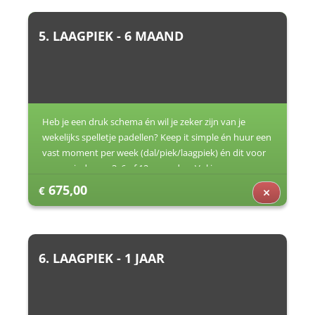
5. LAAGPIEK - 6 MAAND
Heb je een druk schema én wil je zeker zijn van je
wekelijks spelletje padellen? Keep it simple én huur een
vast moment per week (dal/piek/laagpiek) én dit voor
een periode van 3, 6 of 12 maanden. Vul jouw
voorkeuren in (dag/uur) en dan zorgen wij voor de rest.
675,00
€
6. LAAGPIEK - 1 JAAR