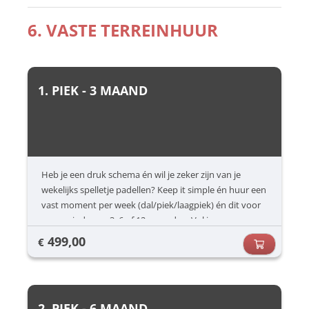
6. VASTE TERREINHUUR
1. PIEK - 3 MAAND
Heb je een druk schema én wil je zeker zijn van je
wekelijks spelletje padellen? Keep it simple én huur een
vast moment per week (dal/piek/laagpiek) én dit voor
een periode van 3, 6 of 12 maanden. Vul jouw
voorkeuren in (dag/uur) en dan zorgen wij voor de rest.
499,00
€
2. PIEK - 6 MAAND