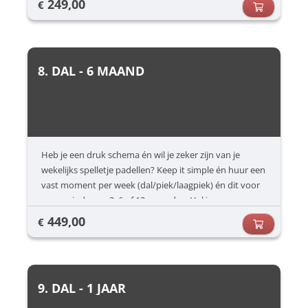
249,00
€
8. DAL - 6 MAAND
Heb je een druk schema én wil je zeker zijn van je
wekelijks spelletje padellen? Keep it simple én huur een
vast moment per week (dal/piek/laagpiek) én dit voor
een periode van 3, 6 of 12 maanden. Vul jouw
voorkeuren in (dag/uur) en dan zorgen wij voor de rest.
449,00
€
9. DAL - 1 JAAR