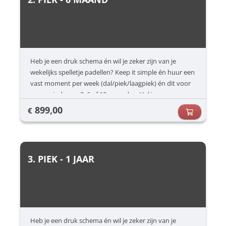
Heb je een druk schema én wil je zeker zijn van je
wekelijks spelletje padellen? Keep it simple én huur een
vast moment per week (dal/piek/laagpiek) én dit voor
een periode van 3, 6 of 12 maanden. Vul jouw
voorkeuren in (dag/uur) en dan zorgen wij voor de rest.
899,00
€
3. PIEK - 1 JAAR
Heb je een druk schema én wil je zeker zijn van je