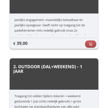
Jaarlijks engagement, maandelijks betaalbaar én
jaarlijks opzegbaar. Geeft recht op toegang tot de
padelterreinen mits redelijk gebruik (max 2x
piek/week) / mits nieuwe abonnees ook voldoende
kunnen spelen én onder voorbehoud van
39,00
€
terugkerende no-show. Deze kan ten allen tijde worden
gestart
2. OUTDOOR (DAL+WEEKEND) - 1
JAAR
Toegang tot velden tijdens daluren + weekend
gedurende 1 jaar (mits redelijk gebruik) + grote
kortingen op standaardtarieven van alle uren