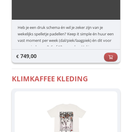
Heb je een druk schema én wil je zeker zijn van je
wekelijks spelletje padellen? Keep it simple én huur een
vast moment per week (dal/piek/laagpiek) én dit voor
een periode van 3, 6 of 12 maanden. Vul jouw
voorkeuren in (dag/uur) en dan zorgen wij voor de rest.
749,00
€
KLIMKAFFEE KLEDING