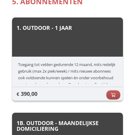
5. ABONNEMENTEN
1. OUTDOOR - 1 JAAR
Toegang tot velden gedurende 12 maand, mits redelijk
gebruik (max 2x piek/week) / mits nieuwe abonnees
ook voldoende kunnen spelen én onder voorbehoud
van terugkerende no-show. Deze kan ten allen tijde
worden gestart
390,00
€
1B. OUTDOOR - MAANDELIJKSE
DOMICILIERING