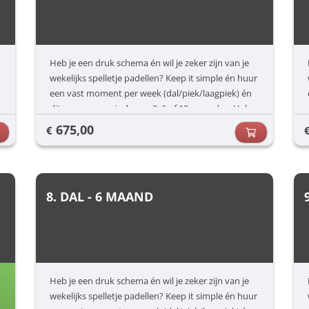
Heb je een druk schema én wil je zeker zijn van je
wekelijks spelletje padellen? Keep it simple én huur
een vast moment per week (dal/piek/laagpiek) én
dit voor een periode van 3, 6 of 12 maanden. Vul
jouw voorkeuren in (dag/uur) en dan zorgen wij
675,00
€
voor de rest.
8. DAL - 6 MAAND
Heb je een druk schema én wil je zeker zijn van je
wekelijks spelletje padellen? Keep it simple én huur