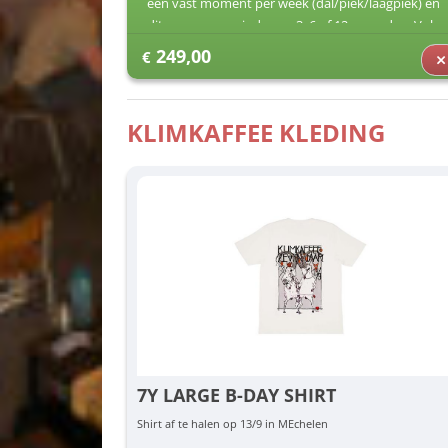
een vast moment per week (dal/piek/laagpiek) én
dit voor een periode van 3, 6 of 12 maanden. Vul
jouw voorkeuren in (dag/uur) en dan zorgen wij
249,00
€
voor de rest.
KLIMKAFFEE KLEDING
7Y LARGE B-DAY SHIRT
Shirt af te halen op 13/9 in MEchelen