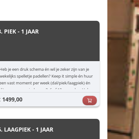
3. PIEK - 1 JAAR
Heb je een druk schema én wil je zeker zijn van je
wekelijks spelletje padellen? Keep it simple én huur
een vast moment per week (dal/piek/laagpiek) én
dit voor een periode van 3, 6 of 12 maanden. Vul
jouw voorkeuren in (dag/uur) en dan zorgen wij
1499,00
€
voor de rest.
6. LAAGPIEK - 1 JAAR