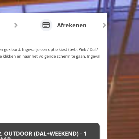
Afrekenen
 gekleurd. Ingeval je een optie kiest (bvb. Piek / Dal /
e klikken én naar het volgende scherm te gaan. Ingeval
2. OUTDOOR (DAL+WEEKEND) - 1