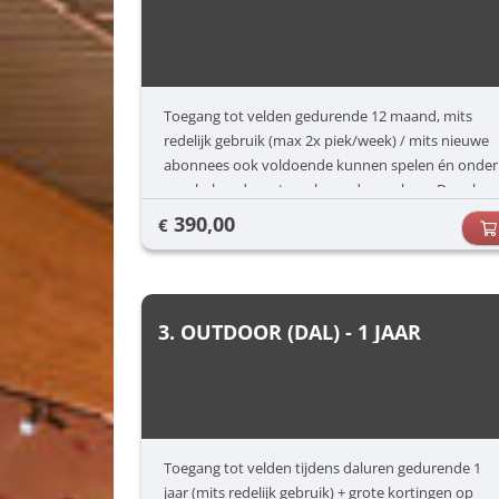
Toegang tot velden gedurende 12 maand, mits
redelijk gebruik (max 2x piek/week) / mits nieuwe
abonnees ook voldoende kunnen spelen én onder
voorbehoud van terugkerende no-show. Deze kan
ten allen tijde worden gestart
390,00
€
3. OUTDOOR (DAL) - 1 JAAR
Toegang tot velden tijdens daluren gedurende 1
jaar (mits redelijk gebruik) + grote kortingen op