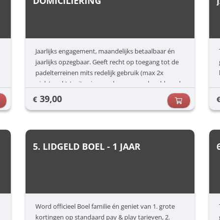
DOMICILIERING
Jaarlijks engagement, maandelijks betaalbaar én
jaarlijks opzegbaar. Geeft recht op toegang tot de
padelterreinen mits redelijk gebruik (max 2x
piek/week) / mits nieuwe abonnees ook voldoende
kunnen spelen én onder voorbehoud van
39,00
€
terugkerende no-show. Deze kan ten allen tijde
worden gestart
5. LIDGELD BOEL - 1 JAAR
Word officieel Boel familie én geniet van 1. grote
kortingen op standaard pay & play tarieven, 2.