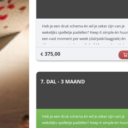
Heb je een druk schema én wil je zeker zijn van je
wekelijks spelletje padellen? Keep it simple én huur
een vast moment per week (dal/piek/laagpiek) én
dit voor een periode van 3, 6 of 12 maanden. Vul
jouw voorkeuren in (dag/uur) en dan zorgen wij
375,00
€
voor de rest.
7. DAL - 3 MAAND
Heb je een druk schema én wil je zeker zijn van je
wekelijks spelletje padellen? Keep it simple én huur