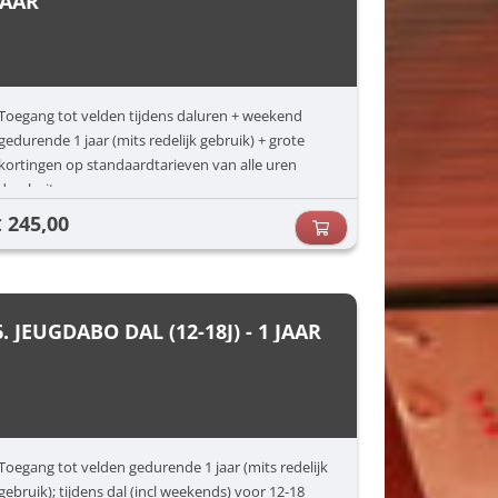
JAAR
Toegang tot velden tijdens daluren + weekend
gedurende 1 jaar (mits redelijk gebruik) + grote
kortingen op standaardtarieven van alle uren
daarbuiten.
245,00
€
6. JEUGDABO DAL (12-18J) - 1 JAAR
Toegang tot velden gedurende 1 jaar (mits redelijk
gebruik); tijdens dal (incl weekends) voor 12-18