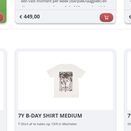
een vast moment per week (dal/piek/laagpiek) én
dit voor een periode van 3, 6 of 12 maanden. Vul
jouw voorkeuren in (dag/uur) en dan zorgen wij
449,00
€
voor de rest.
7Y B-DAY SHIRT MEDIUM
7
T-Shirt af te halen op 13/9 in Mechelen
Sh