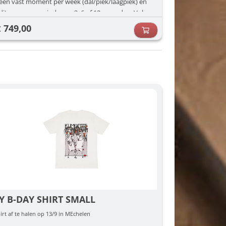
een vast moment per week (dal/piek/laagpiek) én
dit voor een periode van 3, 6 of 12 maanden. Vul
jouw voorkeuren in (dag/uur) en dan zorgen wij
749,00
€
voor de rest.
Y B-DAY SHIRT SMALL
irt af te halen op 13/9 in MEchelen