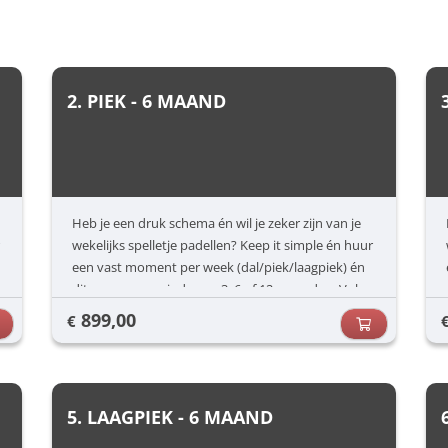
2. PIEK - 6 MAAND
Heb je een druk schema én wil je zeker zijn van je
wekelijks spelletje padellen? Keep it simple én huur
een vast moment per week (dal/piek/laagpiek) én
dit voor een periode van 3, 6 of 12 maanden. Vul
jouw voorkeuren in (dag/uur) en dan zorgen wij
899,00
€
voor de rest.
5. LAAGPIEK - 6 MAAND