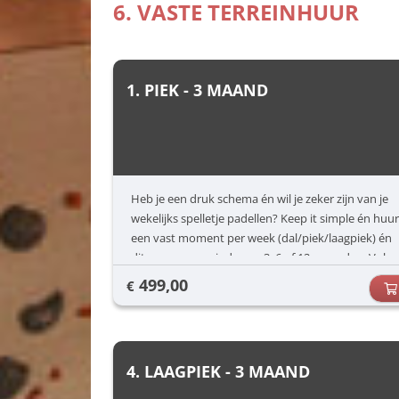
6. VASTE TERREINHUUR
1. PIEK - 3 MAAND
Heb je een druk schema én wil je zeker zijn van je
wekelijks spelletje padellen? Keep it simple én huur
een vast moment per week (dal/piek/laagpiek) én
dit voor een periode van 3, 6 of 12 maanden. Vul
jouw voorkeuren in (dag/uur) en dan zorgen wij
499,00
€
voor de rest.
4. LAAGPIEK - 3 MAAND