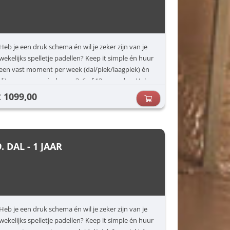
Heb je een druk schema én wil je zeker zijn van je
wekelijks spelletje padellen? Keep it simple én huur
een vast moment per week (dal/piek/laagpiek) én
dit voor een periode van 3, 6 of 12 maanden. Vul
jouw voorkeuren in (dag/uur) en dan zorgen wij
1099,00
€
voor de rest.
9. DAL - 1 JAAR
Heb je een druk schema én wil je zeker zijn van je
wekelijks spelletje padellen? Keep it simple én huur