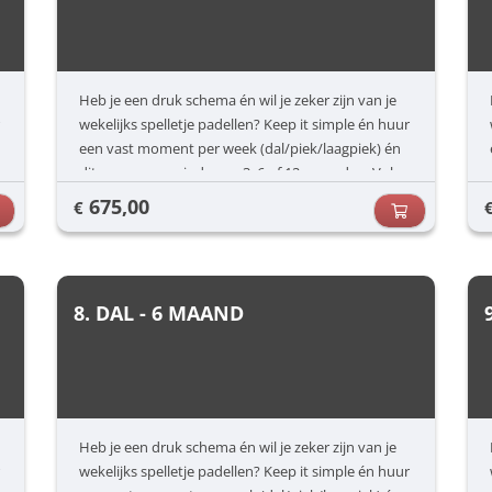
Heb je een druk schema én wil je zeker zijn van je
wekelijks spelletje padellen? Keep it simple én huur
een vast moment per week (dal/piek/laagpiek) én
dit voor een periode van 3, 6 of 12 maanden. Vul
jouw voorkeuren in (dag/uur) en dan zorgen wij
675,00
€
voor de rest.
8. DAL - 6 MAAND
Heb je een druk schema én wil je zeker zijn van je
wekelijks spelletje padellen? Keep it simple én huur