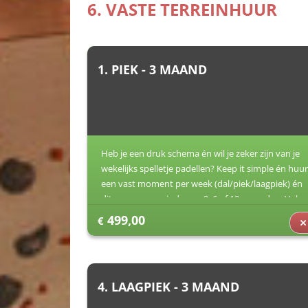
6. VASTE TERREINHUUR
1. PIEK - 3 MAAND
Heb je een druk schema én wil je zeker zijn van je
wekelijks spelletje padellen? Keep it simple én huur
een vast moment per week (dal/piek/laagpiek) én
dit voor een periode van 3, 6 of 12 maanden. Vul
jouw voorkeuren in (dag/uur) en dan zorgen wij
499,00
€
voor de rest.
4. LAAGPIEK - 3 MAAND