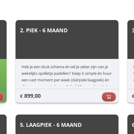
2. PIEK - 6 MAAND
Heb je een druk schema én wil je zeker zijn van je
wekelijks spelletje padellen? Keep it simple én huur
een vast moment per week (dal/piek/laagpiek) én
dit voor een periode van 3, 6 of 12 maanden. Vul
jouw voorkeuren in (dag/uur) en dan zorgen wij
899,00
€
voor de rest.
5. LAAGPIEK - 6 MAAND