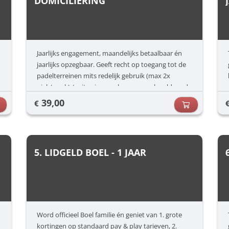
DOMICILIERING
Jaarlijks engagement, maandelijks betaalbaar én
jaarlijks opzegbaar. Geeft recht op toegang tot de
padelterreinen mits redelijk gebruik (max 2x
piek/week) / mits nieuwe abonnees ook voldoende
kunnen spelen én onder voorbehoud van
39,00
€
terugkerende no-show. Deze kan ten allen tijde
worden gestart
5. LIDGELD BOEL - 1 JAAR
Word officieel Boel familie én geniet van 1. grote
kortingen op standaard pay & play tarieven, 2.