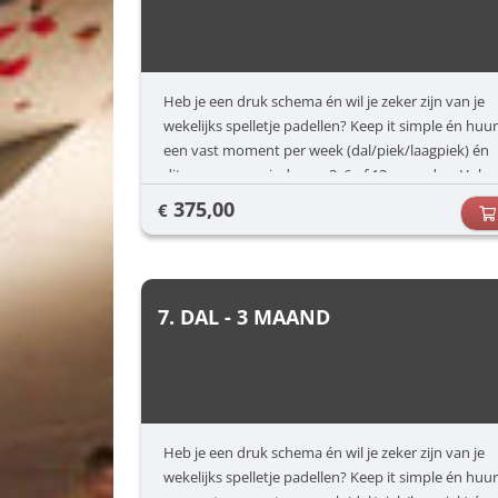
Heb je een druk schema én wil je zeker zijn van je
wekelijks spelletje padellen? Keep it simple én huur
een vast moment per week (dal/piek/laagpiek) én
dit voor een periode van 3, 6 of 12 maanden. Vul
jouw voorkeuren in (dag/uur) en dan zorgen wij
375,00
€
voor de rest.
7. DAL - 3 MAAND
Heb je een druk schema én wil je zeker zijn van je
wekelijks spelletje padellen? Keep it simple én huur