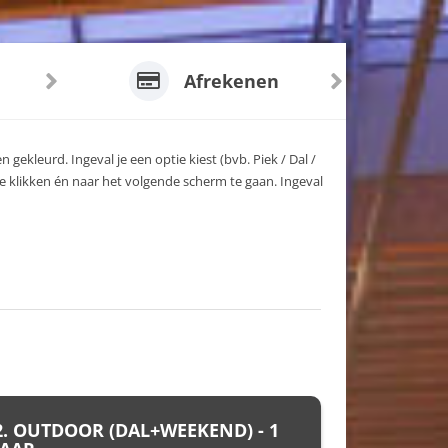
Afrekenen
 gekleurd. Ingeval je een optie kiest (bvb. Piek / Dal /
e klikken én naar het volgende scherm te gaan. Ingeval
2. OUTDOOR (DAL+WEEKEND) - 1