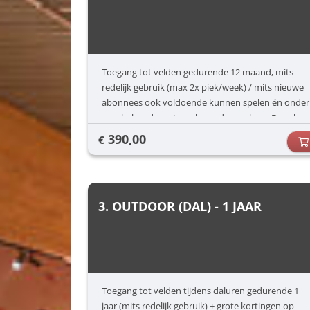
Toegang tot velden gedurende 12 maand, mits
redelijk gebruik (max 2x piek/week) / mits nieuwe
abonnees ook voldoende kunnen spelen én onder
voorbehoud van terugkerende no-show. Deze kan
ten allen tijde worden gestart
390,00
€
3. OUTDOOR (DAL) - 1 JAAR
Toegang tot velden tijdens daluren gedurende 1
jaar (mits redelijk gebruik) + grote kortingen op