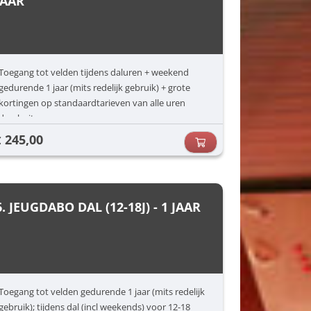
JAAR
Toegang tot velden tijdens daluren + weekend
gedurende 1 jaar (mits redelijk gebruik) + grote
kortingen op standaardtarieven van alle uren
daarbuiten.
245,00
€
6. JEUGDABO DAL (12-18J) - 1 JAAR
Toegang tot velden gedurende 1 jaar (mits redelijk
gebruik); tijdens dal (incl weekends) voor 12-18