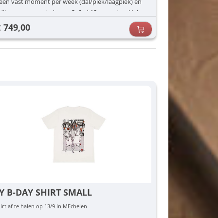
een vast moment per week (dal/piek/laagpiek) én
dit voor een periode van 3, 6 of 12 maanden. Vul
jouw voorkeuren in (dag/uur) en dan zorgen wij
749,00
€
voor de rest.
Y B-DAY SHIRT SMALL
irt af te halen op 13/9 in MEchelen