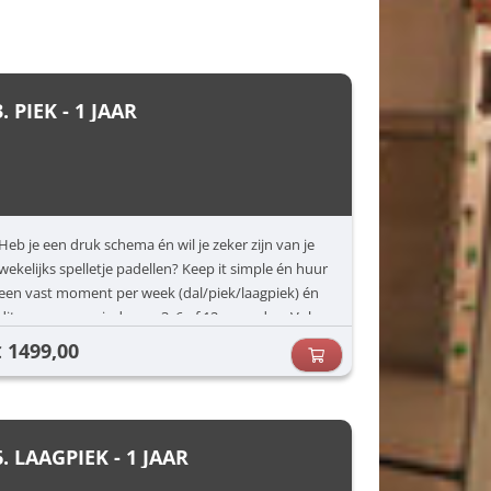
3. PIEK - 1 JAAR
Heb je een druk schema én wil je zeker zijn van je
wekelijks spelletje padellen? Keep it simple én huur
een vast moment per week (dal/piek/laagpiek) én
dit voor een periode van 3, 6 of 12 maanden. Vul
jouw voorkeuren in (dag/uur) en dan zorgen wij
1499,00
€
voor de rest.
6. LAAGPIEK - 1 JAAR