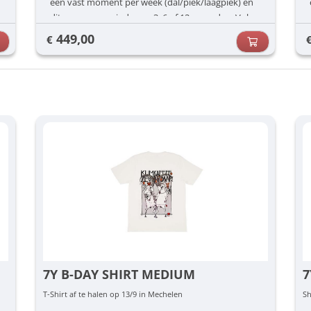
een vast moment per week (dal/piek/laagpiek) én
dit voor een periode van 3, 6 of 12 maanden. Vul
jouw voorkeuren in (dag/uur) en dan zorgen wij
449,00
€
voor de rest.
7Y B-DAY SHIRT MEDIUM
7
T-Shirt af te halen op 13/9 in Mechelen
Sh