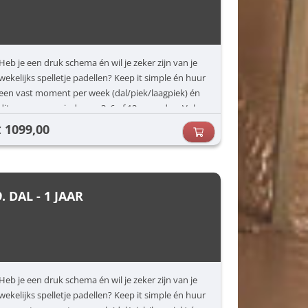
Heb je een druk schema én wil je zeker zijn van je
wekelijks spelletje padellen? Keep it simple én huur
een vast moment per week (dal/piek/laagpiek) én
dit voor een periode van 3, 6 of 12 maanden. Vul
jouw voorkeuren in (dag/uur) en dan zorgen wij
1099,00
€
voor de rest.
9. DAL - 1 JAAR
Heb je een druk schema én wil je zeker zijn van je
wekelijks spelletje padellen? Keep it simple én huur