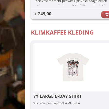
een vast moment per week (dal/piek/laagpiek) én
dit voor een periode van 3, 6 of 12 maanden. Vul
jouw voorkeuren in (dag/uur) en dan zorgen wij
249,00
€
voor de rest.
KLIMKAFFEE KLEDING
7Y LARGE B-DAY SHIRT
Shirt af te halen op 13/9 in MEchelen