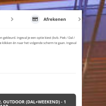
Afrekenen
 gekleurd. Ingeval je een optie kiest (bvb. Piek / Dal /
e klikken én naar het volgende scherm te gaan. Ingeval
2. OUTDOOR (DAL+WEEKEND) - 1