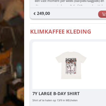
een vast moment per week (dal/piek/laagpiek) én
dit voor een periode van 3, 6 of 12 maanden. Vul
jouw voorkeuren in (dag/uur) en dan zorgen wij
249,00
€
voor de rest.
KLIMKAFFEE KLEDING
7Y LARGE B-DAY SHIRT
Shirt af te halen op 13/9 in MEchelen