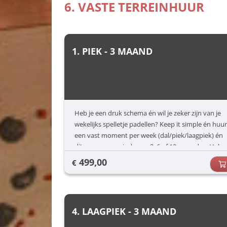
6. VASTE TERREINHUUR
1. PIEK - 3 MAAND
Heb je een druk schema én wil je zeker zijn van je
wekelijks spelletje padellen? Keep it simple én huur
een vast moment per week (dal/piek/laagpiek) én
dit voor een periode van 3, 6 of 12 maanden. Vul
jouw voorkeuren in (dag/uur) en dan zorgen wij
499,00
€
voor de rest.
4. LAAGPIEK - 3 MAAND