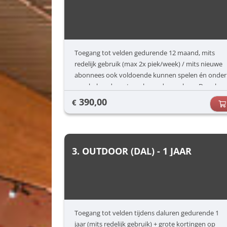
Toegang tot velden gedurende 12 maand, mits
redelijk gebruik (max 2x piek/week) / mits nieuwe
abonnees ook voldoende kunnen spelen én onder
voorbehoud van terugkerende no-show. Deze kan
ten allen tijde worden gestart
390,00
€
3. OUTDOOR (DAL) - 1 JAAR
Toegang tot velden tijdens daluren gedurende 1
jaar (mits redelijk gebruik) + grote kortingen op