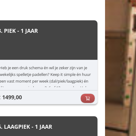
3. PIEK - 1 JAAR
Heb je een druk schema én wil je zeker zijn van je
wekelijks spelletje padellen? Keep it simple én huur
een vast moment per week (dal/piek/laagpiek) én
dit voor een periode van 3, 6 of 12 maanden. Vul
jouw voorkeuren in (dag/uur) en dan zorgen wij
1499,00
€
voor de rest.
6. LAAGPIEK - 1 JAAR