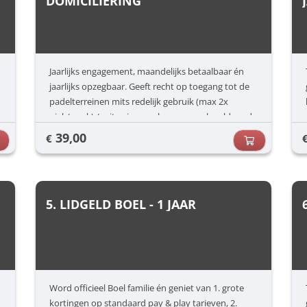
DOMICILIERING
Jaarlijks engagement, maandelijks betaalbaar én
jaarlijks opzegbaar. Geeft recht op toegang tot de
padelterreinen mits redelijk gebruik (max 2x
piek/week) / mits nieuwe abonnees ook voldoende
kunnen spelen én onder voorbehoud van
39,00
€
terugkerende no-show. Deze kan ten allen tijde
worden gestart
5. LIDGELD BOEL - 1 JAAR
Word officieel Boel familie én geniet van 1. grote
kortingen op standaard pay & play tarieven, 2.