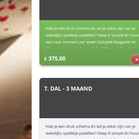
Heb je een druk schema én wil je zeker zijn van je
wekelijks spelletje padellen? Keep it simple én huur
een vast moment per week (dal/piek/laagpiek) én
dit voor een periode van 3, 6 of 12 maanden. Vul
jouw voorkeuren in (dag/uur) en dan zorgen wij
375,00
€
voor de rest.
7. DAL - 3 MAAND
Heb je een druk schema én wil je zeker zijn van je
wekelijks spelletje padellen? Keep it simple én huur