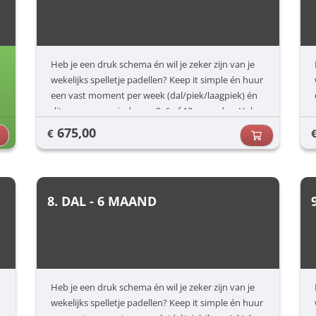
Heb je een druk schema én wil je zeker zijn van je
wekelijks spelletje padellen? Keep it simple én huur
een vast moment per week (dal/piek/laagpiek) én
dit voor een periode van 3, 6 of 12 maanden. Vul
jouw voorkeuren in (dag/uur) en dan zorgen wij
675,00
€
voor de rest.
8. DAL - 6 MAAND
Heb je een druk schema én wil je zeker zijn van je
wekelijks spelletje padellen? Keep it simple én huur