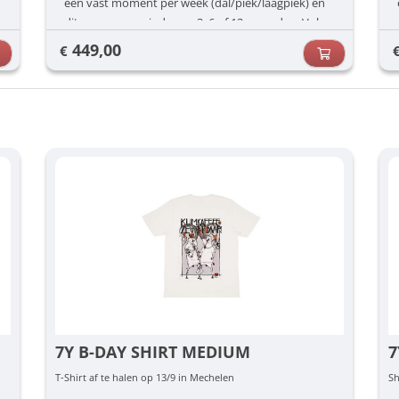
een vast moment per week (dal/piek/laagpiek) én
dit voor een periode van 3, 6 of 12 maanden. Vul
jouw voorkeuren in (dag/uur) en dan zorgen wij
449,00
€
voor de rest.
7Y B-DAY SHIRT MEDIUM
7
T-Shirt af te halen op 13/9 in Mechelen
Sh