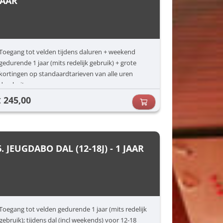
JAAR
Toegang tot velden tijdens daluren + weekend
gedurende 1 jaar (mits redelijk gebruik) + grote
kortingen op standaardtarieven van alle uren
daarbuiten.
245,00
€
6. JEUGDABO DAL (12-18J) - 1 JAAR
Toegang tot velden gedurende 1 jaar (mits redelijk
gebruik); tijdens dal (incl weekends) voor 12-18