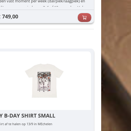
een vast moment per week (dal/piek/laagpiek) én
dit voor een periode van 3, 6 of 12 maanden. Vul
jouw voorkeuren in (dag/uur) en dan zorgen wij
749,00
€
voor de rest.
Y B-DAY SHIRT SMALL
irt af te halen op 13/9 in MEchelen