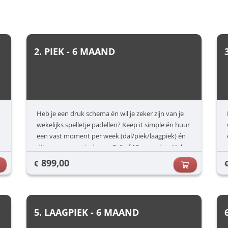
2. PIEK - 6 MAAND
Heb je een druk schema én wil je zeker zijn van je
wekelijks spelletje padellen? Keep it simple én huur
een vast moment per week (dal/piek/laagpiek) én
dit voor een periode van 3, 6 of 12 maanden. Vul
jouw voorkeuren in (dag/uur) en dan zorgen wij
899,00
€
voor de rest.
5. LAAGPIEK - 6 MAAND