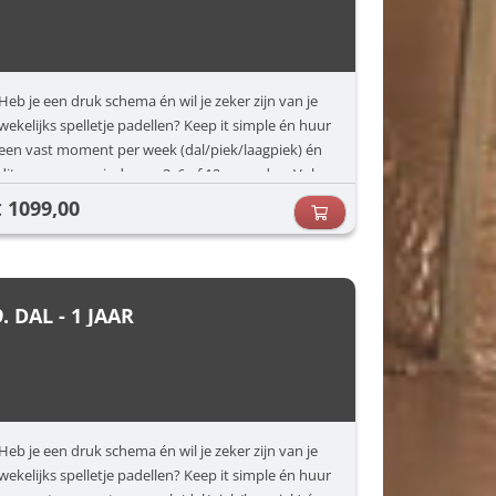
Heb je een druk schema én wil je zeker zijn van je
wekelijks spelletje padellen? Keep it simple én huur
een vast moment per week (dal/piek/laagpiek) én
dit voor een periode van 3, 6 of 12 maanden. Vul
jouw voorkeuren in (dag/uur) en dan zorgen wij
1099,00
€
voor de rest.
9. DAL - 1 JAAR
Heb je een druk schema én wil je zeker zijn van je
wekelijks spelletje padellen? Keep it simple én huur